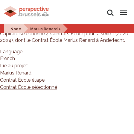
Search
Menu
En
2019
, le Gouvernement de la Région de Bruxelles-
Node
Marius Renard >
Capitale sélectionne 4 Contrats École pour la série 1 (2020-
2024), dont le Contrat École Marius Renard à Anderlecht.
Language
French
Lié au projet:
Marius Renard
Contrat École étape:
Contrat École sélectionné