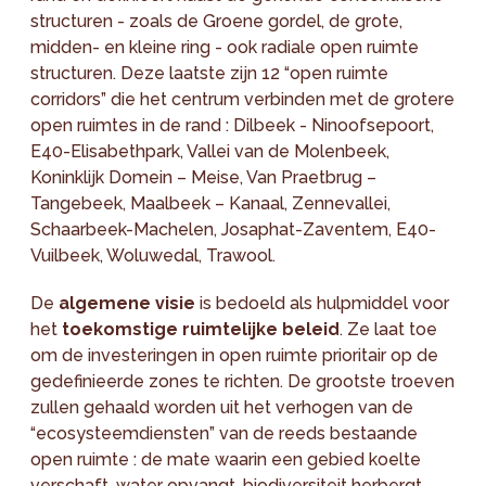
structuren - zoals de Groene gordel, de grote,
midden- en kleine ring - ook radiale open ruimte
structuren. Deze laatste zijn 12 “open ruimte
corridors” die het centrum verbinden met de grotere
open ruimtes in de rand : Dilbeek - Ninoofsepoort,
E40-Elisabethpark, Vallei van de Molenbeek,
Koninklijk Domein – Meise, Van Praetbrug –
Tangebeek, Maalbeek – Kanaal, Zennevallei,
Schaarbeek-Machelen, Josaphat-Zaventem, E40-
Vuilbeek, Woluwedal, Trawool.
De
algemene visie
is bedoeld als hulpmiddel voor
het
toekomstige ruimtelijke beleid
. Ze laat toe
om de investeringen in open ruimte prioritair op de
gedefinieerde zones te richten. De grootste troeven
zullen gehaald worden uit het verhogen van de
“ecosysteemdiensten” van de reeds bestaande
open ruimte : de mate waarin een gebied koelte
verschaft, water opvangt, biodiversiteit herbergt,