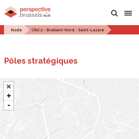
Search
Menu
Node
CRU 2 - Brabant-Nord - Saint-Lazare
Pôles stratégiques
+
-