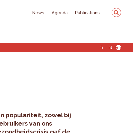
News
Agenda
Publications
fr
nl
en
 populariteit, zowel bij
gebruikers van ons
zondheidscrisis gaf de