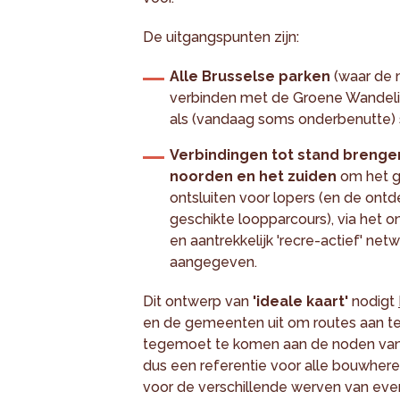
De uitgangspunten zijn:
Alle Brusselse parken
(waar de m
verbinden met de Groene Wandelin
als (vandaag soms onderbenutte) s
Verbindingen tot stand brengen
noorden en het zuiden
om het g
ontsluiten voor lopers (en de ont
geschikte loopparcours), via het o
en aantrekkelijk 'recre-actief' net
aangegeven.
Dit ontwerp van
'ideale kaart'
nodigt
en de gemeenten uit om routes aan te
tegemoet te komen aan de noden va
dus een referentie voor alle bouwheren
voor de verschillende werven van even