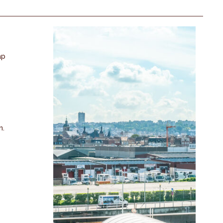
ap
n.