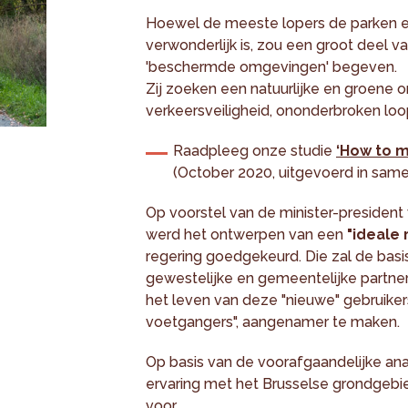
Hoewel de meeste lopers de parken e
verwonderlijk is, zou een groot deel v
'beschermde omgevingen' begeven.
Zij zoeken een natuurlijke en groene 
verkeersveiligheid, ononderbroken loo
Raadpleeg onze studie
‘How to m
(October 2020, uitgevoerd in sa
Op voorstel van de minister-president
werd het ontwerpen van een
"ideale 
regering goedgekeurd. Die zal de bas
gewestelijke en gemeentelijke partner
het leven van deze "nieuwe" gebruiker
voetgangers", aangenamer te maken.
Op basis van de voorafgaandelijke an
ervaring met het Brusselse grondgebie
voor.