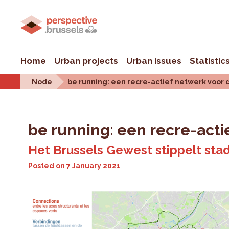
Home
Urban projects
Urban issues
Statistic
Node
be running: een recre-actief netwerk voor 
be running: een recre-acti
Het Brussels Gewest stippelt stad
Posted on
7 January 2021