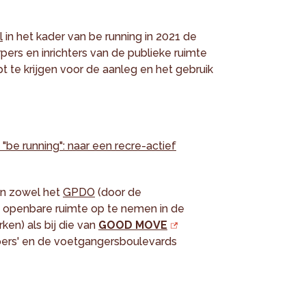
l
in het kader van be running in 2021 de
pers en inrichters van de publieke ruimte
t te krijgen voor de aanleg en het gebruik
"be running": naar een recre-actief
van zowel het
GPDO
(door de
 openbare ruimte op te nemen in de
ken) als bij die van
GOOD MOVE
opers' en de voetgangersboulevards