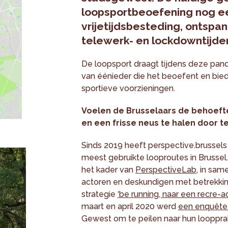
loopsportbeoefening nog een
vrijetijdsbesteding, ontspann
telewerk- en lockdowntijde
De loopsport draagt tijdens deze pand
van éénieder die het beoefent en bied
sportieve voorzieningen.
Voelen de Brusselaars de behoeft
en een frisse neus te halen door te
Sinds 2019 heeft perspective.brussel
meest gebruikte looproutes in Brussel
het kader van
PerspectiveLab
, in sam
actoren en deskundigen met betrekking
strategie
‘be running, naar een recre-a
maart en april 2020 werd
een enquête
Gewest om te peilen naar hun loopprak