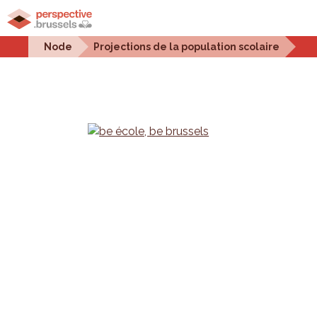
Home
Urban projects
Urban issues
Statistic
Node
Projections de la population scolaire