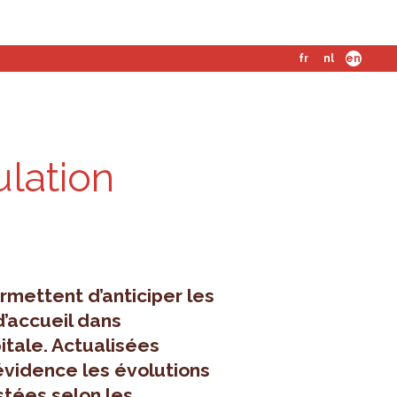
fr
nl
en
ulation
rmettent d’anticiper les
d’accueil dans
tale. Actualisées
évidence les évolutions
tées selon les