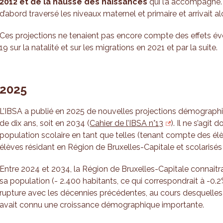
2012 et de la hausse des naissances
qui l’a accompagné. 
d’abord traversé les niveaux maternel et primaire et arrivait a
Ces projections ne tenaient pas encore compte des effets é
19 sur la natalité et sur les migrations en 2021 et par la suite.
2025
L’IBSA a publié en 2025 de nouvelles projections démograp
de dix ans, soit en 2034 (
Cahier de l’IBSA n°13
). Il ne s’agit
population scolaire en tant que telles (tenant compte des él
élèves résidant en Région de Bruxelles-Capitale et scolarisés
Entre 2024 et 2034, la Région de Bruxelles-Capitale connaitra
sa population (- 2.400 habitants, ce qui correspondrait à -0.2
rupture avec les décennies précédentes, au cours desquelles
avait connu une croissance démographique importante.