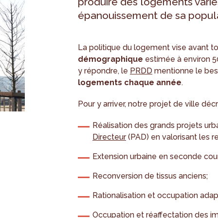
produire des logements varié
épanouissement de sa populat
La politique du logement vise avant to
démographique
estimée à environ 50
y répondre, le
PRDD
mentionne le bes
logements chaque année
.
Pour y arriver, notre projet de ville déc
Réalisation des grands projets urba
Directeur
(PAD) en valorisant les r
Extension urbaine en seconde cou
Reconversion de tissus anciens;
Rationalisation et occupation adap
Occupation et réaffectation des i