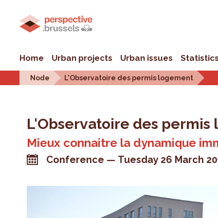
Home
Urban projects
Urban issues
Statistic
Node
L'Observatoire des permis logement
L'Observatoire des permis
Mieux connaitre la dynamique immo
Conference
Tuesday 26 March 20