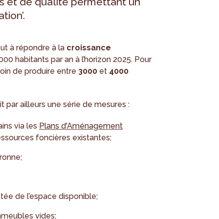
s et de qualité permettant un
ion’.
ut à répondre à la
croissance
00 habitants par an à l’horizon 2025. Pour
oin de produire entre
3000
et
4000
rit par ailleurs une série de mesures :
ins via les
Plans d'Aménagement
essources foncières existantes;
ronne;
tée de l’espace disponible;
mmeubles vides;