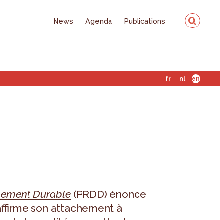
News
Agenda
Publications
fr
nl
en
pement Durable
(PRDD) énonce
éaffirme son attachement à