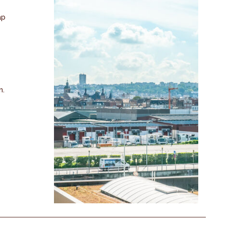
ap
n.