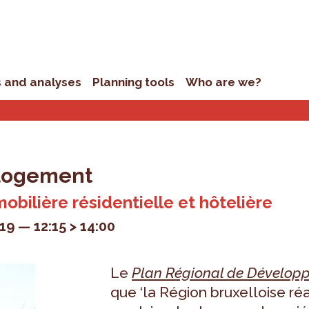
s and analyses
Planning tools
Who are we?
 logement
bilière résidentielle et hôtelière
19
12:15 > 14:00
Le
Plan Régional de Dévelop
que ‘la Région bruxelloise r