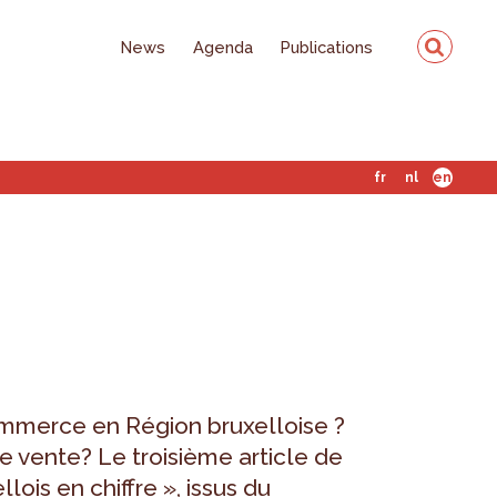
News
Agenda
Publications
fr
nl
en
mmerce en Région bruxelloise ?
de vente? Le troisième article de
ois en chiffre », issus du