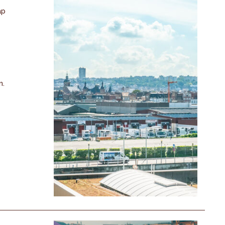
ap
n.