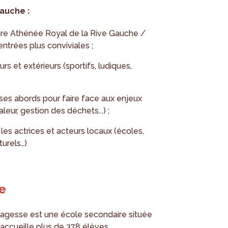
auche :
aire Athénée Royal de la Rive Gauche /
ntrées plus conviviales ;
rs et extérieurs (sportifs, ludiques,
t ses abords pour faire face aux enjeux
leur, gestion des déchets...) ;
les actrices et acteurs locaux (écoles,
turels…)
e
 Sagesse est une école secondaire située
ccueille plus de 378 élèves.