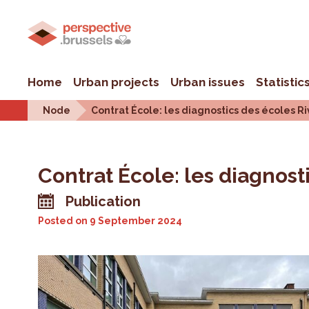
Home
Urban projects
Urban issues
Statistic
Node
Contrat École: les diagnostics des écoles Ri
Contrat École: les diagnost
Publication
Posted on
9 September 2024