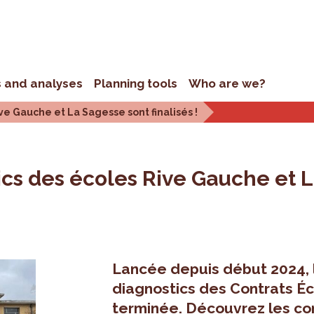
s and analyses
Planning tools
Who are we?
ve Gauche et La Sagesse sont finalisés !
ics des écoles Rive Gauche et La
Lancée depuis début 2024, 
diagnostics des Contrats Éc
terminée. Découvrez les con