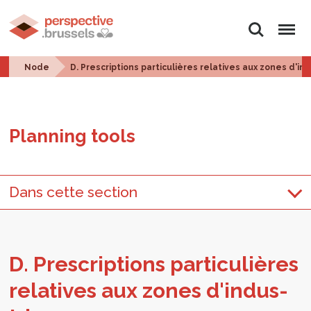
Search
Menu
Node
D. Prescriptions particulières relatives aux zones d'in
Plan­ning tools
Dans cette section
D. Pre­scrip­tions par­ti­c­ulières
rel­a­tives aux zones d'in­dus­