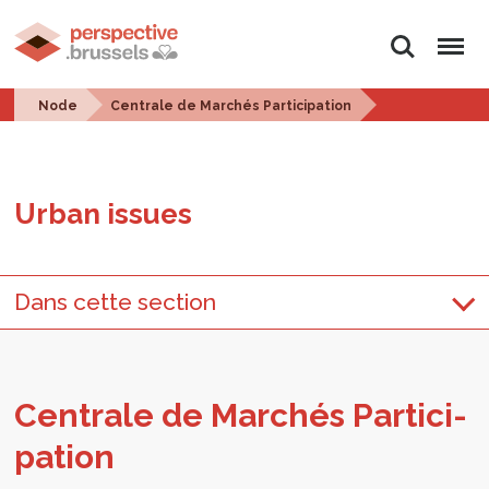
Search
Menu
Node
Centrale de Marchés Participation
Urban is­sues
Dans cette section
Cen­trale de Marchés Par­tic­i­
pa­tion