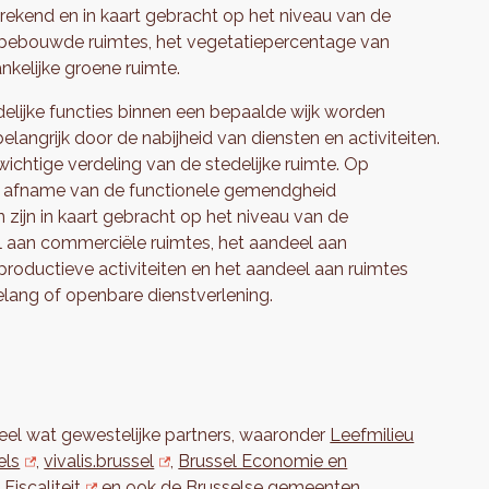
berekend en in kaart gebracht op het niveau van de
nbebouwde ruimtes, het vegetatiepercentage van
kelijke groene ruimte.
delijke functies binnen een bepaalde wijk worden
elangrijk door de nabijheid van diensten en activiteiten.
ichtige verdeling van de stedelijke ruimte. Op
een afname van de functionele gemendgheid
 zijn in kaart gebracht op het niveau van de
l aan commerciële ruimtes, het aandeel aan
productieve activiteiten en het aandeel aan ruimtes
lang of openbare dienstverlening.
eel wat gewestelijke partners, waaronder
Leefmilieu
els
,
vivalis.brussel
,
Brussel Economie en
 Fiscaliteit
en ook de Brusselse gemeenten.