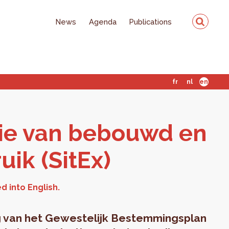
News
Agenda
Publications
fr
nl
en
tie van be­bouwd en
uik (SitEx)
ng van het Gewestelijk Bestemmingsplan