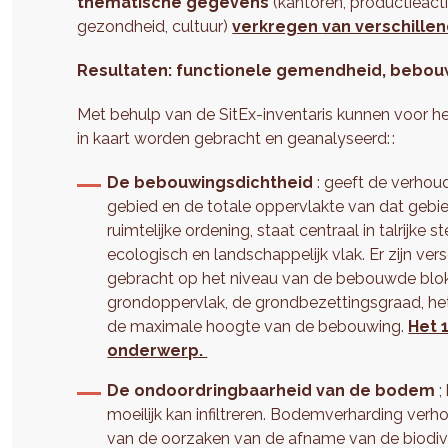
thematische gegevens
(kantoren, productieactiv
gezondheid, cultuur)
verkregen
van verschille
Resultaten: functionele gemendheid, bebou
Met behulp van de SitEx-inventaris kunnen voor 
in kaart worden gebracht en geanalyseerd: :
De bebouwingsdichtheid
: geeft de verhou
gebied en de totale oppervlakte van dat gebi
ruimtelijke ordening, staat centraal in talrijke
ecologisch en landschappelijk vlak. Er zijn ver
gebracht op het niveau van de bebouwde blok
grondoppervlak, de grondbezettingsgraad, h
de maximale hoogte van de bebouwing.
Het 
onderwerp.
De ondoordringbaarheid van de bodem
;
moeilijk kan infiltreren. Bodemverharding verh
van de oorzaken van de afname van de biodive