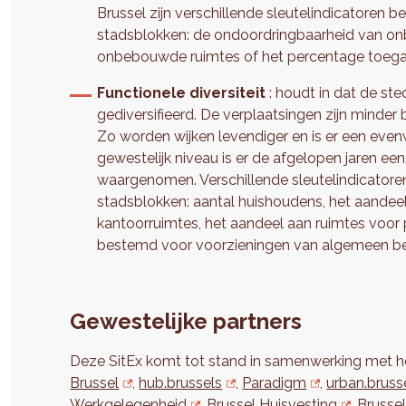
Brussel zijn verschillende sleutelindicatoren 
stadsblokken: de ondoordringbaarheid van o
onbebouwde ruimtes of het percentage toegan
Functionele diversiteit
: houdt in dat de ste
gediversifieerd. De verplaatsingen zijn minder b
Zo worden wijken levendiger en is er een evenw
gewestelijk niveau is er de afgelopen jaren 
waargenomen. Verschillende sleutelindicatoren
stadsblokken: aantal huishoudens, het aandee
kantoorruimtes, het aandeel aan ruimtes voor 
bestemd voor voorzieningen van algemeen be
Gewestelijke partners
Deze SitEx komt tot stand in samenwerking met h
Brussel
,
hub.brussels
,
Paradigm
,
urban.bruss
Werkgelegenheid
,
Brussel Huisvesting
,
Brussel