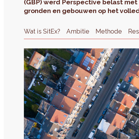
(GBP) werd Perspective belast met 
gronden en gebouwen op het volled
Wat is SitEx?
Ambitie
Methode
Res