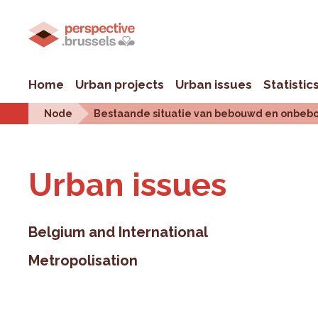
Home
Urban projects
Urban issues
Statistic
Node
Bestaande situatie van bebouwd en onbebo
Urban is­sues
Belgium and International
Metropolisation