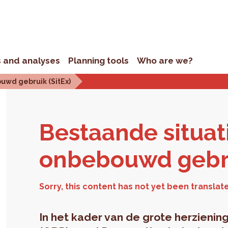
s and analyses
Planning tools
Who are we?
uwd gebruik (SitEx)
Bestaande sit­u­a
on­be­bouwd ge­br
In het kader van de grote herzieni