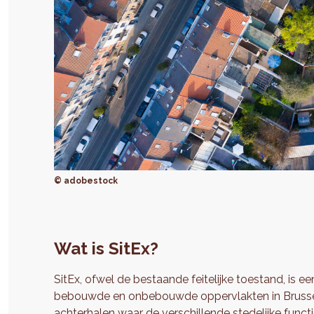
© adobestock
Wat is SitEx?
SitEx, ofwel de bestaande feitelijke toestand, is ee
bebouwde en onbebouwde oppervlakten in Brussel.
achterhalen waar de verschillende stedelijke funct