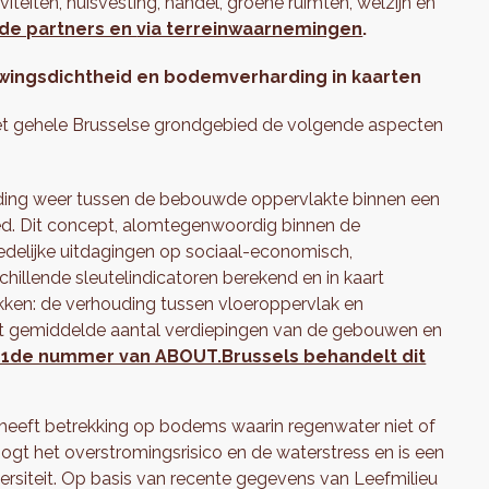
iteiten, huisvesting, handel, groene ruimten, welzijn en
nde partners en
via terreinwaarnemingen
.
wingsdichtheid en bodemverharding in kaarten
het gehele Brusselse grondgebied de volgende aspecten
ding weer tussen de bebouwde oppervlakte binnen een
ed. Dit concept, alomtegenwoordig binnen de
 stedelijke uitdagingen op sociaal-economisch,
schillende sleutelindicatoren berekend en in kaart
ken: de verhouding tussen vloeroppervlak en
et gemiddelde aantal verdiepingen van de gebouwen en
11de nummer van ABOUT.Brussels behandelt dit
 heeft betrekking op bodems waarin regenwater niet of
oogt het overstromingsrisico en de waterstress en is een
rsiteit. Op basis van recente gegevens van Leefmilieu