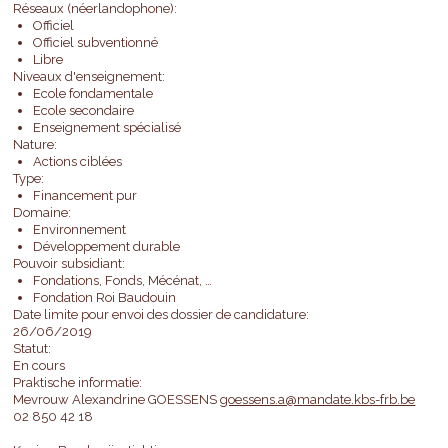
Réseaux (néerlandophone):
Officiel
Officiel subventionné
Libre
Niveaux d'enseignement:
Ecole fondamentale
Ecole secondaire
Enseignement spécialisé
Nature:
Actions ciblées
Type:
Financement pur
Domaine:
Environnement
Développement durable
Pouvoir subsidiant:
Fondations, Fonds, Mécénat, …
Fondation Roi Baudouin
Date limite pour envoi des dossier de candidature:
26/06/2019
Statut:
En cours
Praktische informatie:
Mevrouw Alexandrine GOESSENS
goessens.a@mandate.kbs-frb.be
02 850 42 18