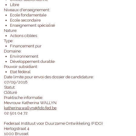
Libre
Niveaux d'enseignement:
Ecole fondamentale
Ecole secondaire
Enseignement spécialisé
Nature:
Actions ciblées
Type:
Financement pur
Domaine:
Environnement
Développement durable
Pouvoir subsidiant:
Etat fédéral
Date limite pour envoi des dossier de candidature:
07/09/2018
Statut:
Clôturé
Praktische informatie:
Mevrouw Katherina WALLYN
katherina.wallyn@fido.fed.be
02 501 04 72
Federaal Instituut voor Duurzame Ontwikkeling (FIDO)
Hertogstraat 4
1000 Brussel