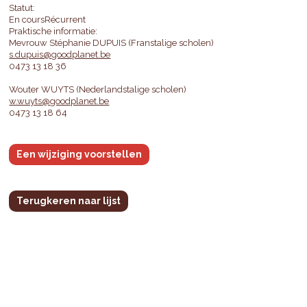
Statut:
En coursRécurrent
Praktische informatie:
Mevrouw Stéphanie DUPUIS (Franstalige scholen)
s.dupuis@goodplanet.be
0473 13 18 36
Wouter WUYTS (Nederlandstalige scholen)
w.wuyts@goodplanet.be
0473 13 18 64
Een wijziging voorstellen
Terugkeren naar lijst