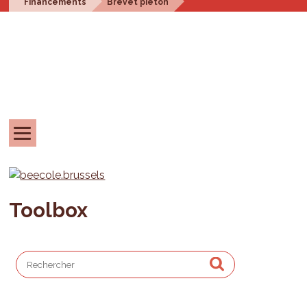
Financements
Brevet piéton
Toolbox