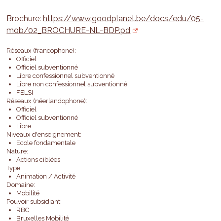
Brochure:
https://www.goodplanet.be/docs/edu/05-
mob/02_BROCHURE-NL-BDP.pd
Réseaux (francophone):
Officiel
Officiel subventionné
Libre confessionnel subventionné
Libre non confessionnel subventionné
FELSI
Réseaux (néerlandophone):
Officiel
Officiel subventionné
Libre
Niveaux d'enseignement:
Ecole fondamentale
Nature:
Actions ciblées
Type:
Animation / Activité
Domaine:
Mobilité
Pouvoir subsidiant:
RBC
Bruxelles Mobilité