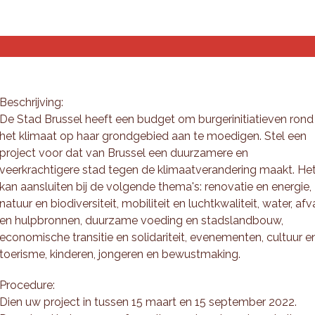
s and analyses
Planning tools
Who are we?
Beschrijving:
De Stad Brussel heeft een budget om burgerinitiatieven rond
het klimaat op haar grondgebied aan te moedigen. Stel een
project voor dat van Brussel een duurzamere en
veerkrachtigere stad tegen de klimaatverandering maakt. He
kan aansluiten bij de volgende thema's: renovatie en energie,
natuur en biodiversiteit, mobiliteit en luchtkwaliteit, water, afv
en hulpbronnen, duurzame voeding en stadslandbouw,
economische transitie en solidariteit, evenementen, cultuur e
toerisme, kinderen, jongeren en bewustmaking.
Procedure:
Dien uw project in tussen 15 maart en 15 september 2022.