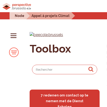
Home
Urban projects
Urban issues
Statistic
Node
Appel à projets Climat
Toolbox
7 redenen om contact op te
nemen met de Dienst
Scholen