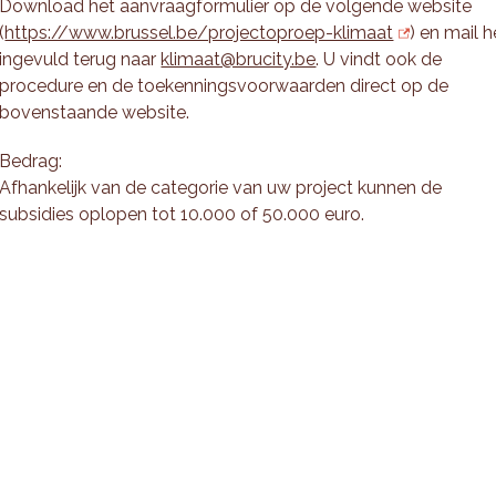
Download het aanvraagformulier op de volgende website
(
https://www.brussel.be/projectoproep-klimaat
) en mail h
ingevuld terug naar
klimaat@brucity.be
. U vindt ook de
procedure en de toekenningsvoorwaarden direct op de
bovenstaande website.
Bedrag:
Afhankelijk van de categorie van uw project kunnen de
subsidies oplopen tot 10.000 of 50.000 euro.