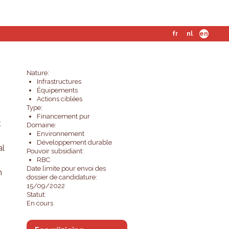
fr
nl
en
Nature:
Infrastructures
Équipements
Actions ciblées
Type:
Financement pur
t
Domaine:
Environnement
Développement durable
al
Pouvoir subsidiant:
RBC
Date limite pour envoi des
n
dossier de candidature:
15/09/2022
Statut:
En cours