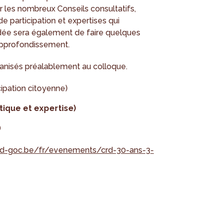
ur les nombreux Conseils consultatifs,
 participation et expertises qui
L'idée sera également de faire quelques
approfondissement.
rganisés préalablement au colloque.
cipation citoyenne)
tique et expertise)
)
rd-goc.be/fr/evenements/crd-30-ans-3-