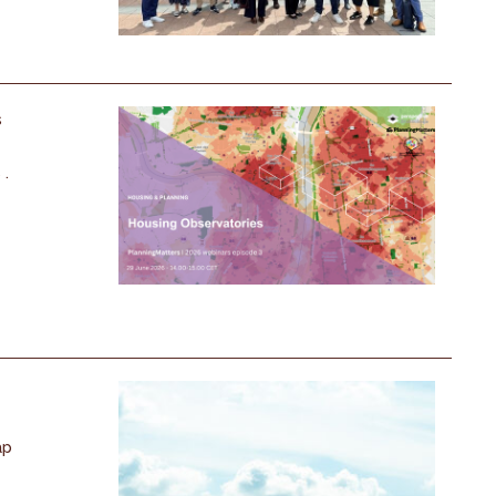
s
 .
ap