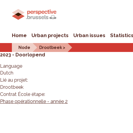
Home
Urban projects
Urban issues
Statistic
Node
Drootbeek >
2023 - Doorlopend
Language
Dutch
Lié au projet:
Drootbeek
Contrat École étape:
Phase opérationnelle - année 2