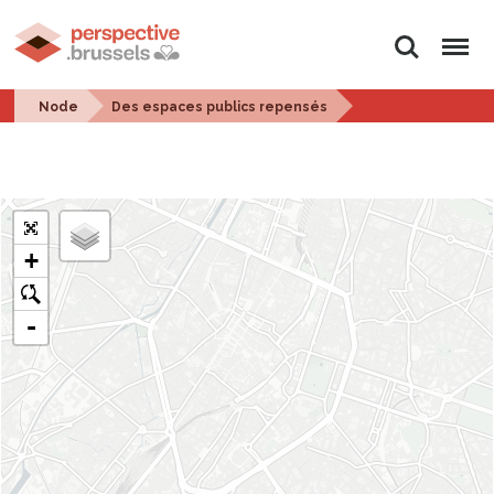
Search
Menu
Node
Des espaces publics repensés
+
o
-