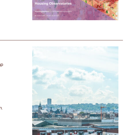
ap
n.