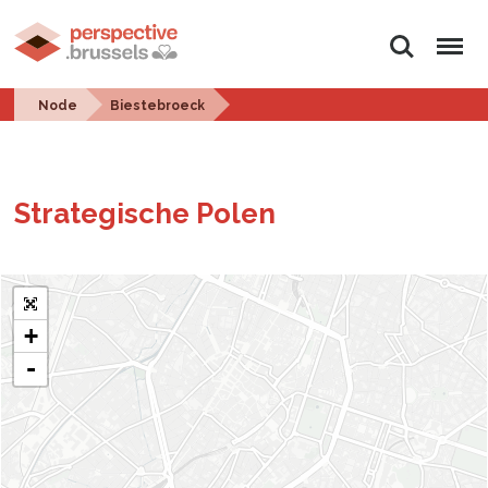
Search
Menu
Node
Biestebroeck
Strate­gis­che Polen
+
-