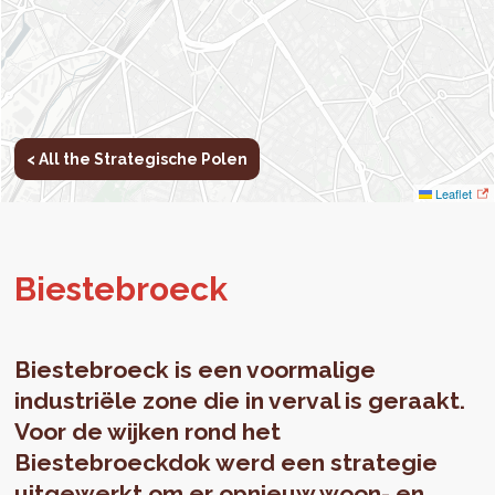
< All the Strategische Polen
Leaflet
Bi­este­broeck
Biestebroeck is een voormalige
industriële zone die in verval is geraakt.
Voor de wijken rond het
Biestebroeckdok werd een strategie
uitgewerkt om er opnieuw woon- en