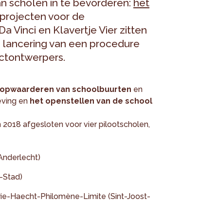
an scholen in te bevorderen:
het
rojecten voor de
 Vinci en Klavertje Vier zitten
 lancering van een procedure
ectontwerpers.
opwaarderen van schoolbuurten
en
eving en
het openstellen van de school
2018 afgesloten voor vier pilootscholen,
Anderlecht)
l-Stad)
ie-Haecht-Philomène-Limite (Sint-Joost-