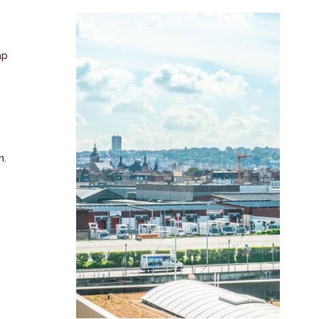
ap
n.