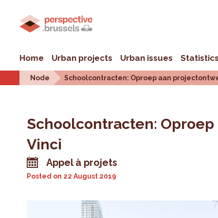
Home
Urban projects
Urban issues
Statistic
Node
Schoolcontracten: Oproep aan projectontwer
Schoolcontracten: Oproep 
Vinci
Appel à projets
Posted on
22 August 2019