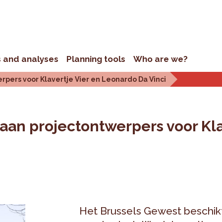
s and analyses
Planning tools
Who are we?
pers voor Klavertje Vier en Leonardo Da Vinci
aan projectontwerpers voor Kla
Het Brussels Gewest beschik