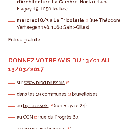
d’Architecture La Cambre-Horta
(place
Flagey, 19, 1050 Ixelles)
mercredi 8/3
à
La Tricoterie
(rue Théodore
Verhaegen 158, 1060 Saint-Gilles)
Entrée gratuite.
DONNEZ VOTRE AVIS DU 13/01 AU
13/03/2017
sur
www.prdd.brussels
dans les
19 communes
bruxelloises
au
bip.brussels
(rue Royale 24)
au
CCN
(rue du Progrès 80)
à
perspective.brussels
*