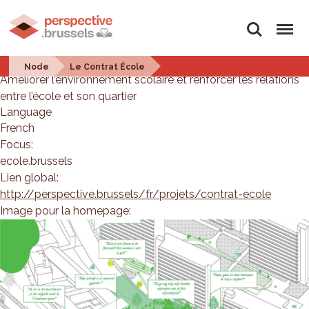
Search
Menu
Le Contrat École
Node
Le Contrat École
Améliorer l’environnement scolaire et renforcer les relations
entre l’école et son quartier
Language
French
Focus:
ecole.brussels
Lien global:
http://perspective.brussels/fr/projets/contrat-ecole
Image pour la homepage: