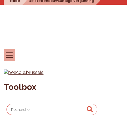
Node
De stedenbouwkundige vergunning
Toolbox