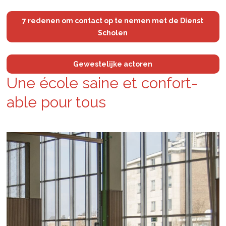
7 redenen om contact op te nemen met de Dienst
Scholen
Gewestelijke actoren
Une école saine et con­fort­
able pour tous