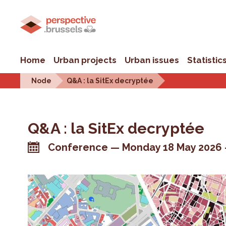
Home
Urban projects
Urban issues
Statistic
Node
Q&A : la SitEx decryptée
Q&A : la SitEx decryptée
Conference
Monday 18 May 2026