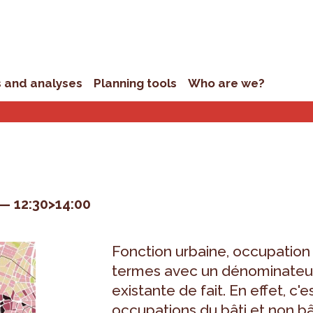
s and analyses
Planning tools
Who are we?
12:30>14:00
Fonction urbaine, occupation 
termes avec un dénominateur 
existante de fait. En effet, c'
occupations du bâti et non bât