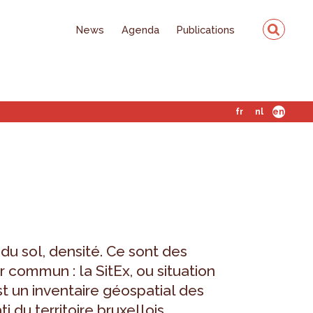
News
Agenda
Publications
fr
nl
en
du sol, densité. Ce sont des
commun : la SitEx, ou situation
est un inventaire géospatial des
i du territoire bruxellois.