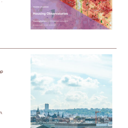
 .
ap
n.