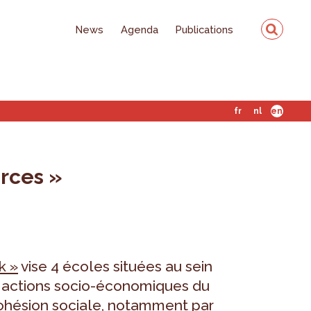
News
Agenda
Publications
fr
nl
en
urces »
k »
vise 4 écoles situées au sein
s actions socio-économiques du
cohésion sociale, notamment par