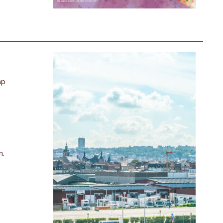
ap
n.