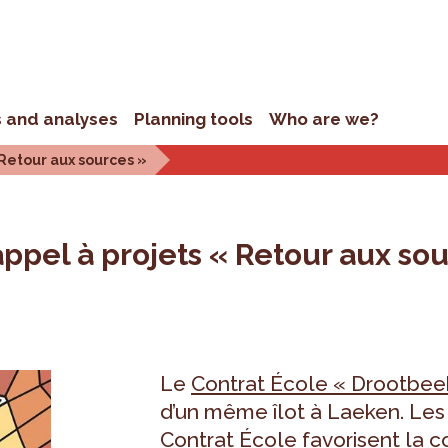
s and analyses
Planning tools
Who are we?
 Retour aux sources »
appel à projets « Retour aux so
Le
Contrat École « Drootbee
d’un même îlot à Laeken. Le
Contrat École favorisent la 