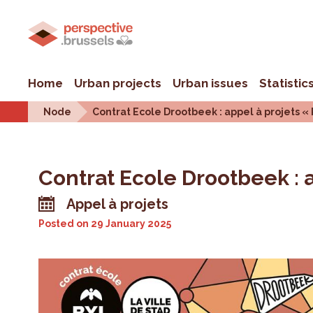
Home
Urban projects
Urban issues
Statistic
Node
Contrat Ecole Drootbeek : appel à projets «
Contrat Ecole Drootbeek : 
Appel à projets
Posted on
29 January 2025