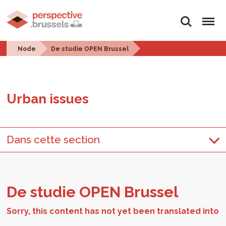
Search
Menu
Node
De studie OPEN Brussel
Urban is­sues
Dans cette section
De studie OPEN Brus­sel