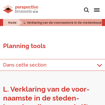
Search
Menu
Node
L. Verklaring van de voornaamste in de stedenbouwk
Plan­ning tools
Dans cette section
L. Verk­lar­ing van de voor­
naam­ste in de ste­den­