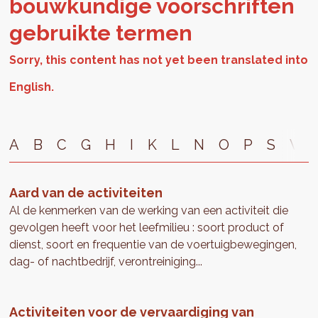
bouwkundige voorschriften
ge­bruikte ter­men
A
B
C
G
H
I
K
L
N
O
P
S
V
Aard van de activiteiten
Al de kenmerken van de werking van een activiteit die
gevolgen heeft voor het leefmilieu : soort product of
dienst, soort en frequentie van de voertuigbewegingen,
dag- of nachtbedrijf, verontreiniging...
Activiteiten voor de vervaardiging van