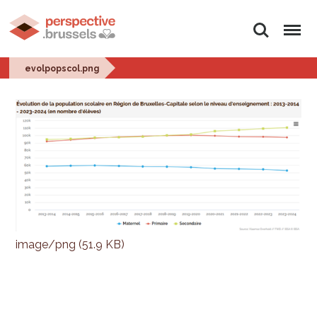
Search
Menu
evolpopscol.png
image/png (51.9 KB)