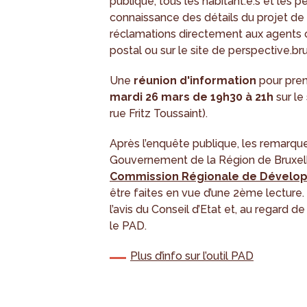
publique, tous les habitant.e.s et les
connaissance des détails du projet de
réclamations directement aux agents
postal ou sur le site de perspective.bru
Une
réunion d'information
pour pren
mardi 26 mars de 19h30 à 21h
sur le
rue Fritz Toussaint).
Après l’enquête publique, les remarque
Gouvernement de la Région de Bruxelle
Commission Régionale de Dévelo
être faites en vue d’une 2ème lecture. 
l’avis du Conseil d’Etat et, au regard 
le PAD.
Plus d’info sur l’outil PAD