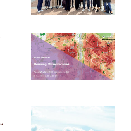
s
 .
ap