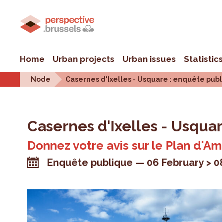
Home
Urban projects
Urban issues
Statistic
Node
Casernes d'Ixelles - Usquare : enquête pub
Casernes d'Ixelles - Usqua
Donnez votre avis sur le Plan d'
Enquête publique
06 February > 0