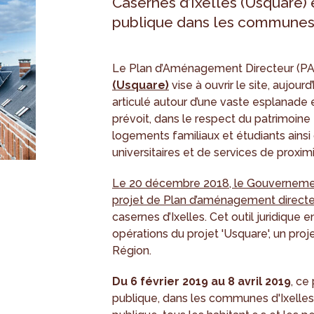
Casernes d’Ixelles (Usquare)
publique dans les communes d
Le Plan d’Aménagement Directeur (P
(Usquare)
vise à ouvrir le site, aujou
articulé autour d’une vaste esplanade 
prévoit, dans le respect du patrimoine 
logements familiaux et étudiants ainsi
universitaires et de services de proxim
Le 20 décembre 2018, le Gouvernemen
projet de Plan d’aménagement directe
casernes d’Ixelles. Cet outil juridiqu
opérations du projet 'Usquare', un pro
Région.
Du 6 février 2019 au 8 avril 2019
, ce
publique, dans les communes d'Ixelles