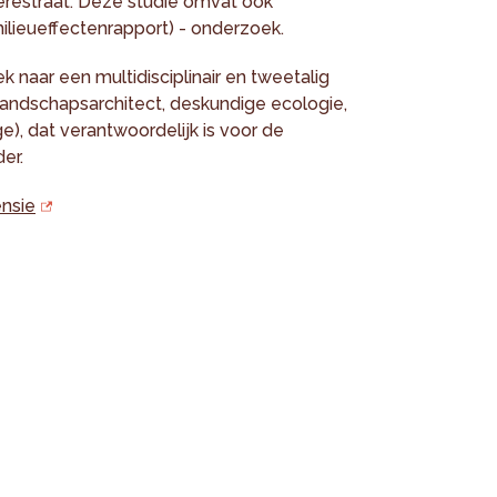
restraat. Deze studie omvat ook
lieueffectenrapport) - onderzoek.
naar een multidisciplinair en tweetalig
andschapsarchitect, deskundige ecologie,
), dat verantwoordelijk is voor de
er.
nsie