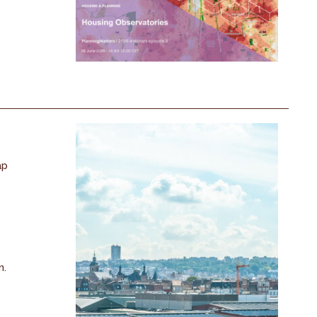
ap
n.