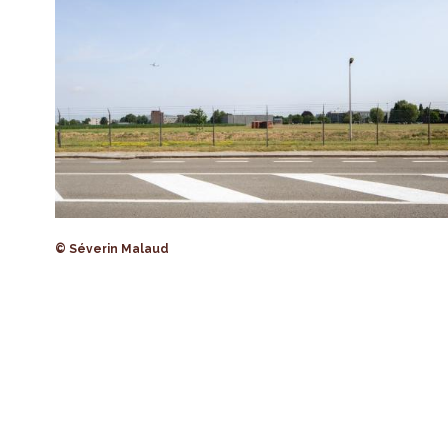
© Séverin Malaud