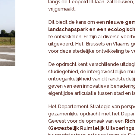
langs de Leopold III-laan zal bouwen,
vrijgemaakt.
Dit biedt de kans om een
nieuwe gem
landschapspark en een ecologisch
te ontwikkelen. Er zijn al diverse vo
uitgevoerd. Het Brussels en Vlaams g
voor deze stedelijke ontwikkeling te v
De opdracht kent verschillende uitdag
studiegebied, de intergewestelijke mu
ontoegankelijkheid van dit randstedeli
geven van een innovatieve benaderin
eigentijdse articulatie tussen stad en 
Het Departement Strategie van perspe
gezamenlijke opdracht met het Depa
Gewest voor de opmaak van een
Rich
(Gewestelijk Ruimtelijk Uitvoerings