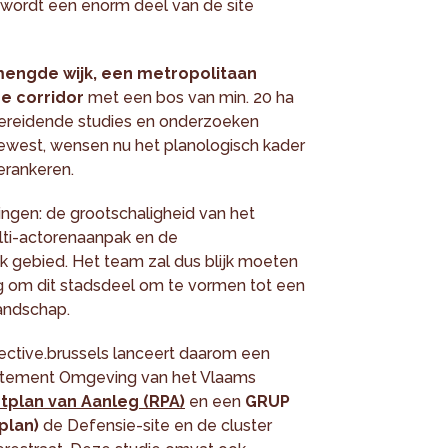
 wordt een enorm deel van de site
engde wijk, een metropolitaan
e corridor
met een bos van min. 20 ha
orbereidende studies en onderzoeken
ewest, wensen nu het planologisch kader
erankeren.
ingen: de grootschaligheid van het
lti-actorenaanpak en de
jk gebied. Het team zal dus blijk moeten
g om dit stadsdeel om te vormen tot een
landschap.
ctive.brussels lanceert daarom een
rtement Omgeving van het Vlaams
tplan van Aanleg (RPA)
en een
GRUP
plan)
de Defensie-site en de cluster