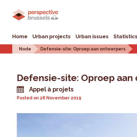
Home
Urban projects
Urban issues
Statistic
Node
Defensie-site: Oproep aan ontwerpers
Defensie-site: Oproep aan
Appel à projets
Posted on
28 November 2019