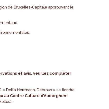
ion de Bruxelles-Capitale approuvant le
nementaux:
vironnementales:
vations et avis, veuillez compléter
D « Delta Herrmann-Debroux » se tiendra
30 au Centre Culture d’Auderghem
elles).