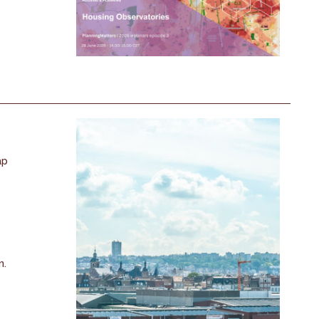
ap
n.