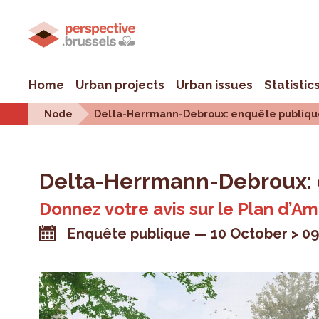
Home
Urban projects
Urban issues
Statistic
Node
Delta-Herrmann-Debroux: enquête publiq
Delta-Herrmann-Debroux: 
Donnez votre avis sur le Plan d’
Enquête publique
10 October > 0