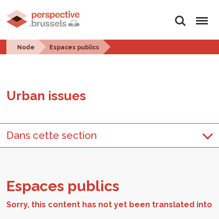
Search
Menu
Node
Espaces publics
Urban is­sues
Dans cette section
Es­paces publics