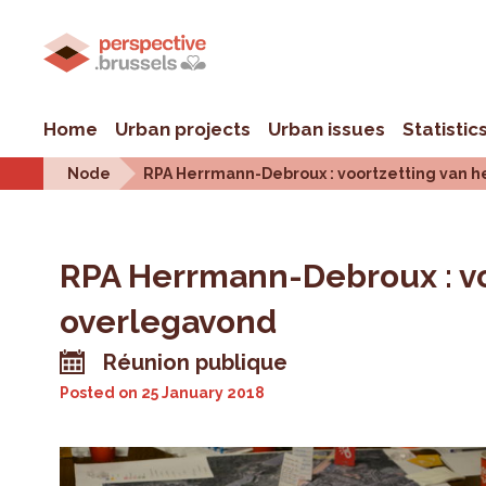
Home
Urban projects
Urban issues
Statistic
Node
RPA Herrmann-Debroux : voortzetting van 
RPA Herrmann-Debroux : vo
overlegavond
Réunion publique
Posted on
25 January 2018