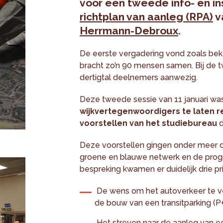
voor een tweede info- en i
richtplan van aanleg (RPA)
v
Herrmann-Debroux
.
De eerste vergadering vond zoals be
bracht zo’n 90 mensen samen. Bij de 
dertigtal deelnemers aanwezig.
Deze tweede sessie van 11 januari w
wijkvertegenwoordigers te laten r
voorstellen van het studiebureau
d
Deze voorstellen gingen onder meer ov
groene en blauwe netwerk en de prog
bespreking kwamen er duidelijk drie pri
De wens om het autoverkeer te v
de bouw van een transitparking (P+
Het streven naar de aanleg van 