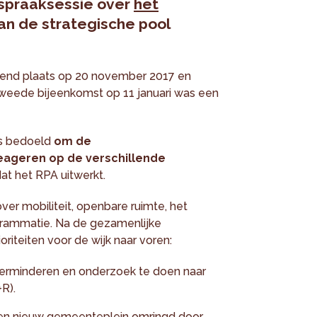
nspraaksessie over
het
an de strategische pool
kend plaats op 20 november 2017 en
tweede bijeenkomst op 11 januari was een
as bedoeld
om de
eageren op de verschillende
at het RPA uitwerkt.
er mobiliteit, openbare ruimte, het
rammatie. Na de gezamenlijke
oriteiten voor de wijk naar voren:
erminderen en onderzoek te doen naar
R).
een nieuw gemeenteplein omringd door