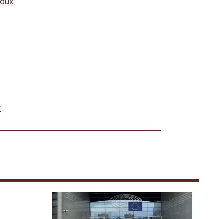
oux
x