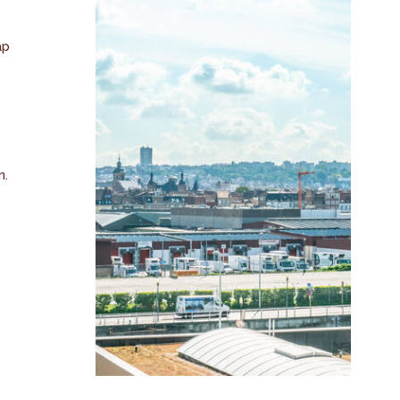
ap
n.