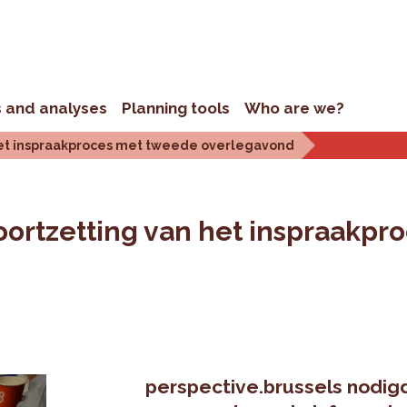
s and analyses
Planning tools
Who are we?
het inspraakproces met tweede overlegavond
ortzetting van het inspraakpr
perspective.brussels nodigd