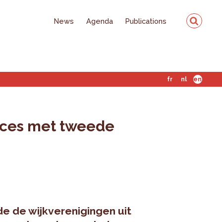
News
Agenda
Publications
fr
nl
en
oces met tweede
e de wijkverenigingen uit