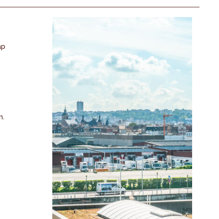
ap
n.