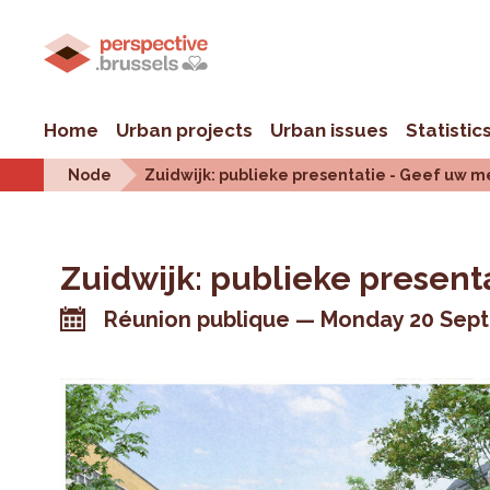
Home
Urban projects
Urban issues
Statistic
Node
Zuidwijk: publieke presentatie - Geef uw m
Zuidwijk: publieke present
Réunion publique
Monday 20 Sep