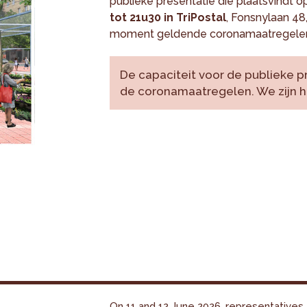
publieke presentatie die plaatsvindt 
tot 21u30 in TriPostal
, Fonsnylaan 48,
moment geldende coronamaatregele
De capaciteit voor de publieke 
de coronamaatregelen. We zijn h
On 11 and 12 June 2026, representatives