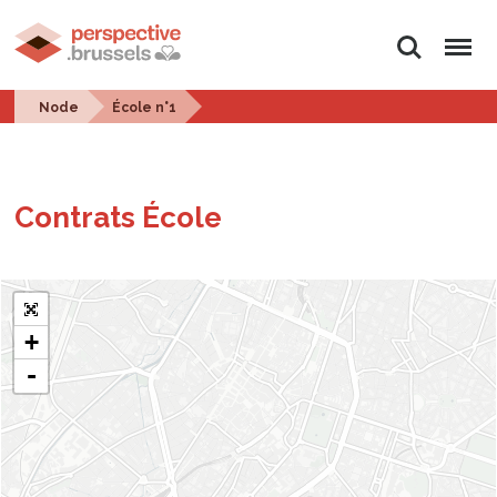
Search
Menu
Node
École n°1
Con­trats École
+
-