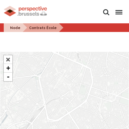
Search
Menu
Node
Contrats École
+
-