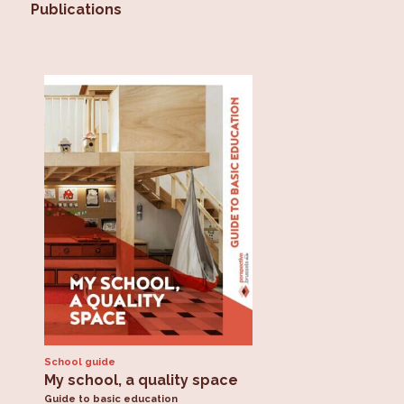
Publications
studieplekken binnen het Brussels Gewest. Via de
enquête "Een nieuwe blik op het
studentenleven
" kan het
Gewest de behoeften van studenten vaststellen op het
gebied van huisvesting, vrijetijdsbesteding en mobiliteit in
het bijzonder. Tot slot wordt een monitoringsysteem
voor studentenhuisvesting ontwikkeld om vraag en
aanbod te objectiveren.
School guide
My school, a quality space
Guide to basic education