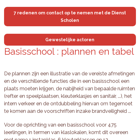
7 redenen om contact op te nemen met de Dienst
Scholen
Gewestelijke actoren
Ba­siss­chool : plan­nen en tabel
De plannen zijn een illustratie van de vereiste afmetingen
en de verschillende functies die in een basisschool een
plaats moeten krijgen, de nabijheid van bepaalde ruimten
(refter en speelplaatsen, kleuterklasjes en sanitair, ...), het
intern verkeer en de ontdubbeling hiervan om tegemoet
te komen aan de voorschriften inzake brandveiligheid ...
Voor de oprichting van een basisschool voor 475
leerlingen, in termen van klaslokalen, komt dit overeen
met name 1 instapklas, 6 kleuterklassen en 12