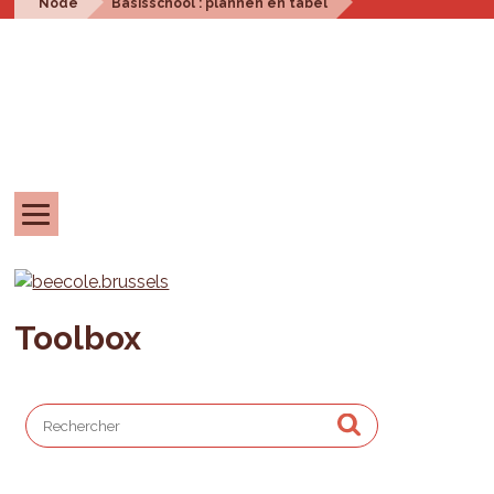
Node
Basisschool : plannen en tabel
Toolbox