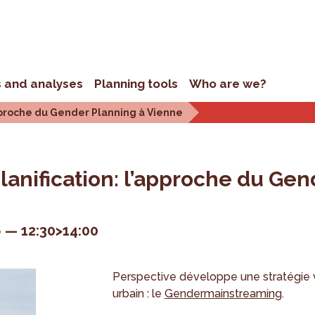
s and analyses
Planning tools
Who are we?
pproche du Gender Planning à Vienne
anification: l’approche du Gen
6
12:30>14:00
Perspective développe une stratégie vi
urbain : le
Gendermainstreaming
.