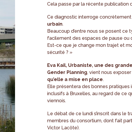
Cela passe par la récente publication 
Ce diagnostic interroge concrètement
urbain
.
Beaucoup d’entre nous se posent ce ty
facilement des espaces de pause ou de
Est-ce que je change mon trajet et 
sécurité ? »
Eva Kail, Urbaniste, une des gran
Gender Planning
, vient nous expose
qu’elle a mise en place
.
Elle présentera des bonnes pratiques i
inclusifs à Bruxelles, au regard de ce q
viennois.
Le débat de ce lundi s’inscrit dans le 
membres du consortium, dont fait parti
Victor Lacôte).