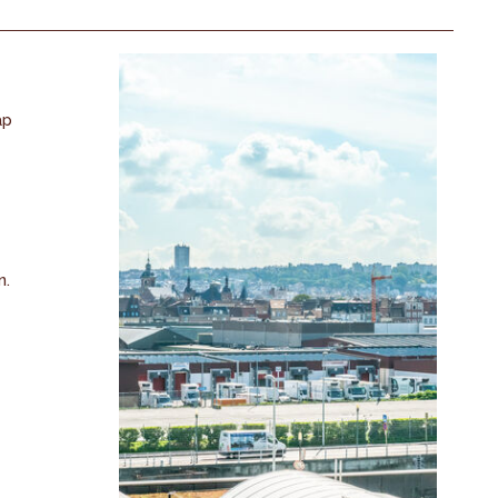
ap
n.