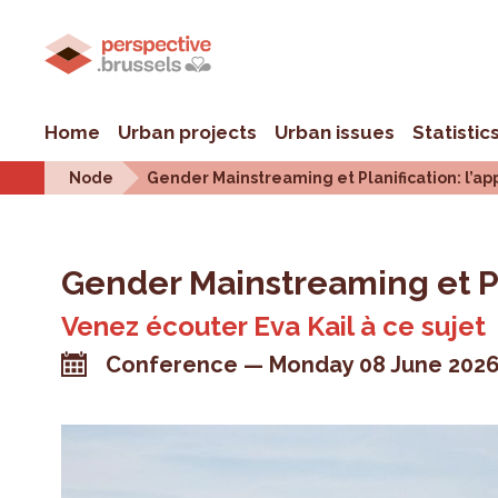
Home
Urban projects
Urban issues
Statistic
Node
Gender Mainstreaming et Planification: l’a
Gender Mainstreaming et Pl
Venez écouter Eva Kail à ce sujet
Conference
Monday 08 June 202