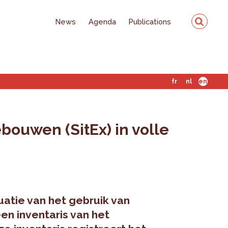
News
Agenda
Publications
fr
nl
en
bouwen (SitEx) in volle
uatie van het gebruik van
en inventaris van het