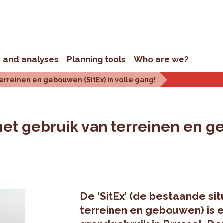
s and analyses
Planning tools
Who are we?
erreinen en gebouwen (SitEx) in volle gang!
het gebruik van terreinen en ge
De ‘SitEx’ (de bestaande sit
terreinen en gebouwen) is e