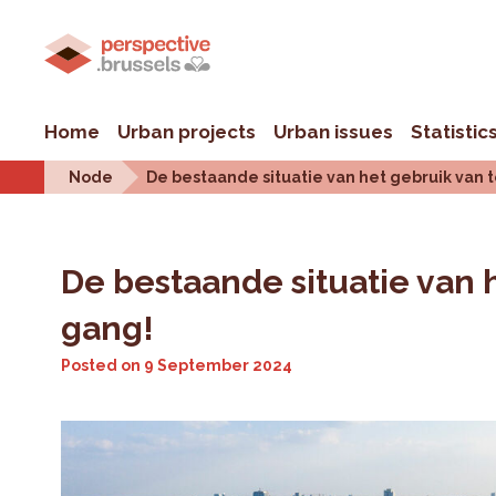
Home
Urban projects
Urban issues
Statistic
Node
De bestaande situatie van het gebruik van t
De bestaande situatie van 
gang!
Posted on
9 September 2024