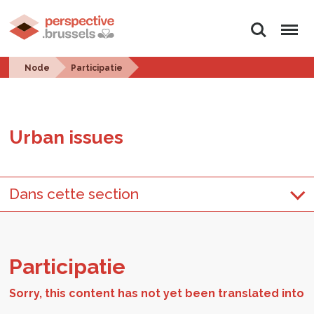
Search
Menu
Node
Participatie
Urban is­sues
Dans cette section
Par­tic­i­patie