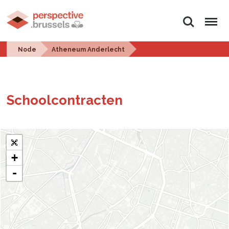
Search
Menu
Node
Atheneum Anderlecht
School­con­tracten
+
-