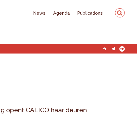
News
Agenda
Publications
fr
nl
en
ding opent CALICO haar deuren