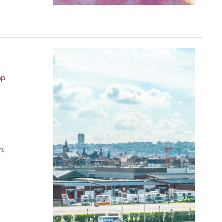
ap
n.