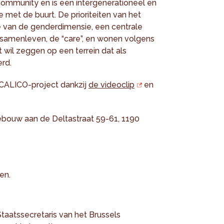
Community en is een intergenerationeel en
ie met de buurt. De prioriteiten van het
tie van de genderdimensie, een centrale
t samenleven, de “care”, en wonen volgens
 wil zeggen op een terrein dat als
rd.
CALICO-project dankzij
de videoclip
en
bouw aan de Deltastraat 59-61, 1190
en.
atssecretaris van het Brussels