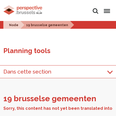
Search
Menu
Node
19 brusselse gemeenten
Plan­ning tools
Dans cette section
19 brus­selse gemeen­ten