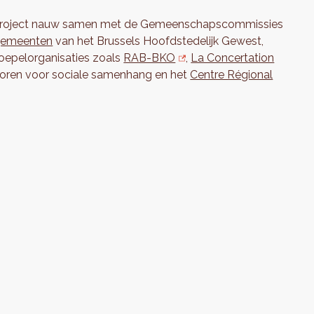
it project nauw samen met de Gemeenschapscommissies
gemeenten
van het Brussels Hoofdstedelijk Gewest,
 koepelorganisaties zoals
RAB-BKO
,
La Concertation
toren voor sociale samenhang en het
Centre Régional