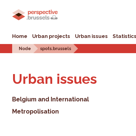
Home
Urban projects
Urban issues
Statistic
Node
spots.brussels
Urban is­sues
Belgium and International
Metropolisation