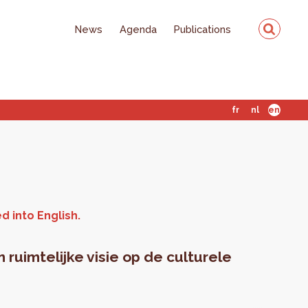
News
Agenda
Publications
fr
nl
en
ruimtelijke visie op de culturele