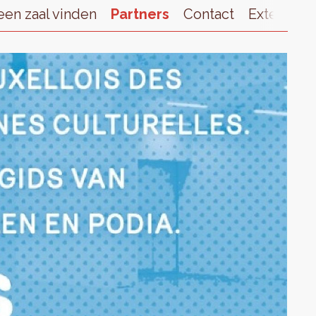
een zaal vinden
Partners
Contact
External l