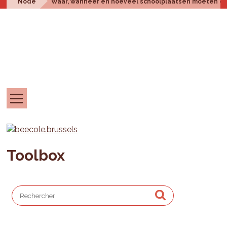
Node
Waar, wanneer en hoeveel schoolplaatsen moeten er
Toolbox