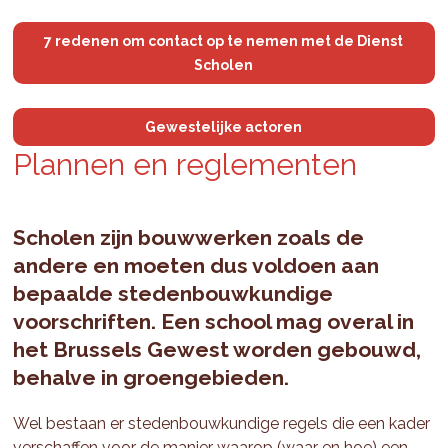
7 redenen om contact op te nemen met de Dienst
Scholen
Gewestelijke actoren
Plan­nen en re­gle­menten
Scholen zijn bouwwerken zoals de
andere en moeten dus voldoen aan
bepaalde stedenbouwkundige
voorschriften. Een school mag overal in
het Brussels Gewest worden gebouwd,
behalve in groengebieden.
Wel bestaan er stedenbouwkundige regels die een kader
verschaffen voor de manier waarop (waar en hoe) een