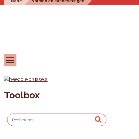
Node
Normen en aanbevelingen
Toolbox