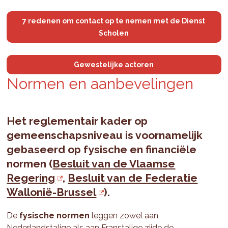
7 redenen om contact op te nemen met de Dienst
Scholen
Gewestelijke actoren
Nor­men en aan­bevelin­gen
Het reglementair kader op
gemeenschapsniveau is voornamelijk
gebaseerd op fysische en financiële
normen (
Besluit van de Vlaamse
Regering
,
Besluit van de Federatie
Wallonië-Brussel
).
De
fysische normen
leggen zowel aan
Nederlandstalige als aan Franstalige zijde de